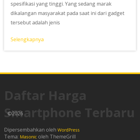
spesifikasi yang tinggi. Yang sedang marak
dikalangan masyarakat pada saat ini dari gadget
tersebut adalah jenis
Selengkapnya
Daftar Harga
Smartphone Terbaru
©2026
Dipersembahkan oleh
WordPress
Tema:
oleh ThemeGrill
Masonic