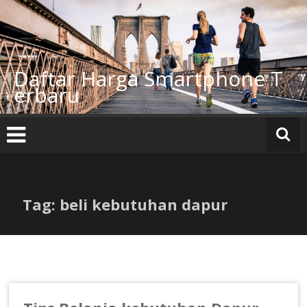
Lompat
ke
konten
Daftar Harga Smartphone T
erbaru
Tag: beli kebutuhan dapur