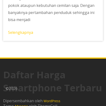
pokok ataupun kebutuhan cemilan saja. Dengan
banyaknya pertambahan penduduk sehingga ini
bisa menjadi
Selengkapnya
Daftar Harga
Smartphone Terbaru
©2026
Dipersembahkan oleh
WordPress
Tema:
oleh ThemeGrill