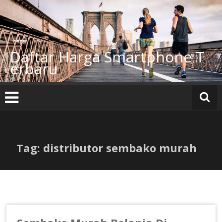
Lompat
ke
konten
Daftar Harga Smartphone T
erbaru
Tag: distributor sembako murah