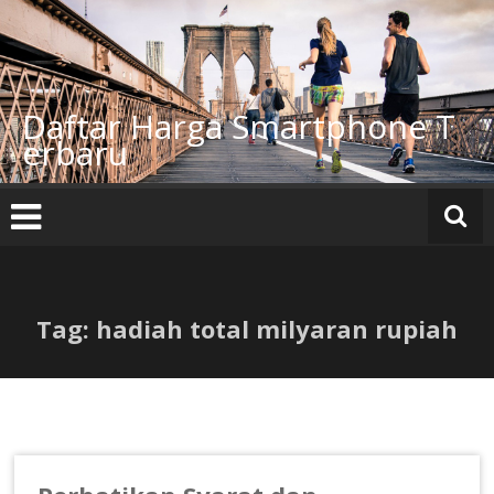
Lompat
ke
konten
Daftar Harga Smartphone T
erbaru
Tag: hadiah total milyaran rupiah