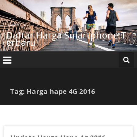
Lompat
ke
konten
Daftar Harga Smartphone T
erbaru
Tag: Harga hape 4G 2016