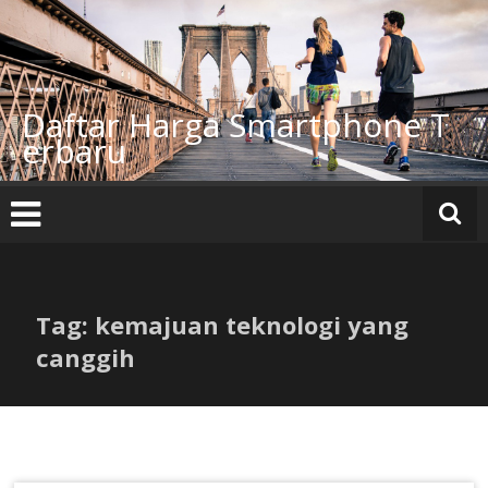
Lompat
ke
konten
Daftar Harga Smartphone T
erbaru
Tag: kemajuan teknologi yang
canggih