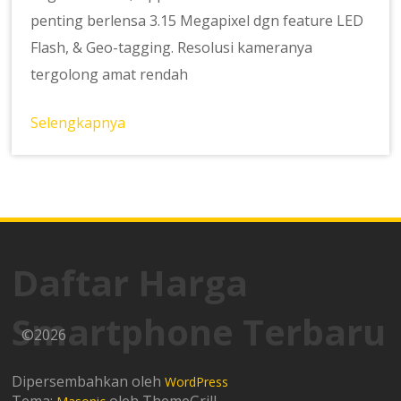
penting berlensa 3.15 Megapixel dgn feature LED
Flash, & Geo-tagging. Resolusi kameranya
tergolong amat rendah
Selengkapnya
Daftar Harga
Smartphone Terbaru
©2026
Dipersembahkan oleh
WordPress
Tema:
oleh ThemeGrill