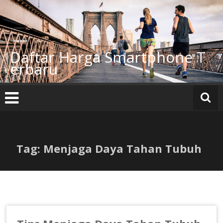
Lompat
ke
konten
Daftar Harga Smartphone T
erbaru
Tag: Menjaga Daya Tahan Tubuh