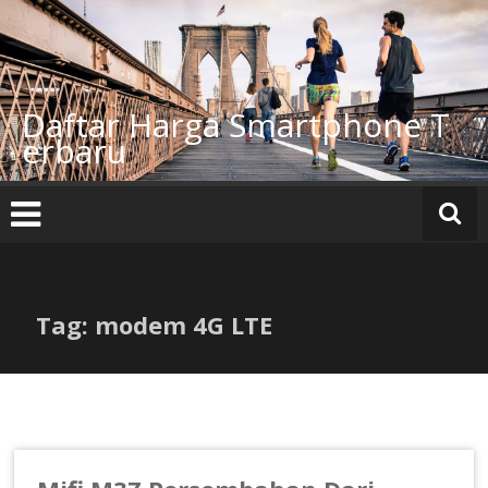
Lompat
ke
konten
Daftar Harga Smartphone T
erbaru
Tag: modem 4G LTE