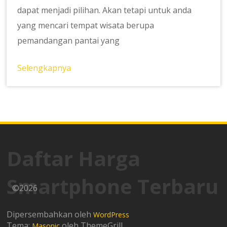
dapat menjadi pilihan. Akan tetapi untuk anda
yang mencari tempat wisata berupa
pemandangan pantai yang
Selengkapnya
Daftar Harga
Smartphone Terbaru
©2026
Dipersembahkan oleh
WordPress
Tema:
oleh ThemeGrill
Masonic