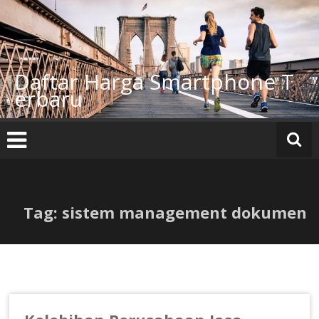
Lompat
ke
konten
Daftar Harga Smartphone T
erbaru
Tag: sistem management dokumen