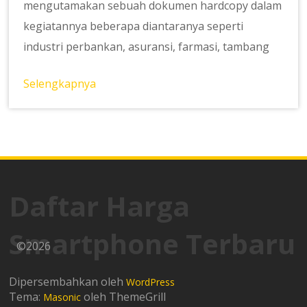
mengutamakan sebuah dokumen hardcopy dalam
kegiatannya beberapa diantaranya seperti
industri perbankan, asuransi, farmasi, tambang
Selengkapnya
Daftar Harga
Smartphone Terbaru
©2026
Dipersembahkan oleh
WordPress
Tema:
oleh ThemeGrill
Masonic