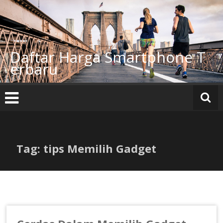
Lompat
ke
konten
Daftar Harga Smartphone T
erbaru
Tag: tips Memilih Gadget