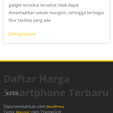
gadget tersebut tersebut tidak dapat
dimanfaatkan sebaik mungkin, sehingga berbagai
fitur fasilitas yang ada
Selengkapnya
Daftar Harga
Smartphone Terbaru
©2026
Dipersembahkan oleh
WordPress
Tema:
oleh ThemeGrill
Masonic