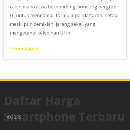
calon mahasiswa berbondong-bondong pergi ke
UI untuk mengambil formulir pendaftaran. Tetapi
meski pun demikian, jarang sekali yang
mengetahui kelebihan UI ini,
Selengkapnya
Daftar Harga
Smartphone Terbaru
©2026