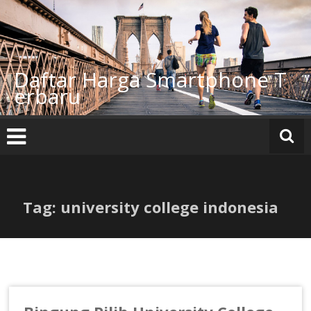
Lompat
ke
konten
Daftar Harga Smartphone T
erbaru
Tag: university college indonesia