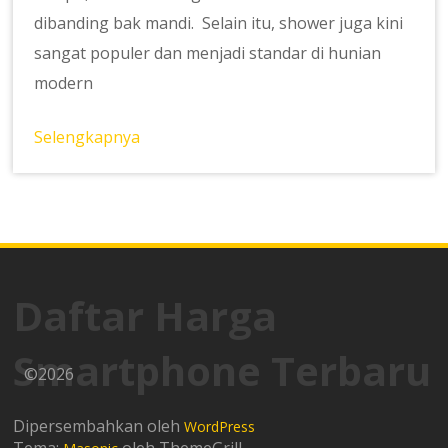
dibanding bak mandi. Selain itu, shower juga kini
sangat populer dan menjadi standar di hunian
modern
Selengkapnya
Daftar Harga
Smartphone Terbaru
©2026
Dipersembahkan oleh
WordPress
Tema:
oleh ThemeGrill