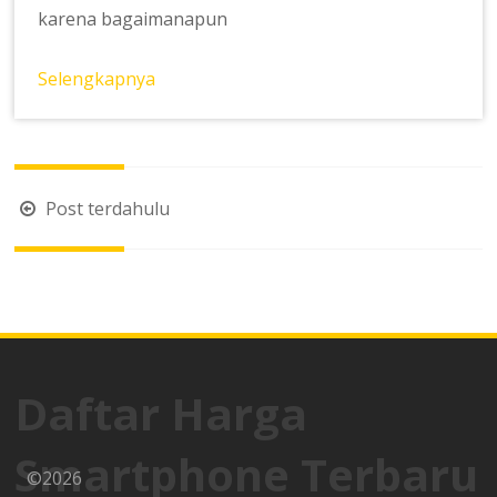
karena bagaimanapun
Selengkapnya
Navigasi
Post terdahulu
pos
Daftar Harga
Smartphone Terbaru
©2026