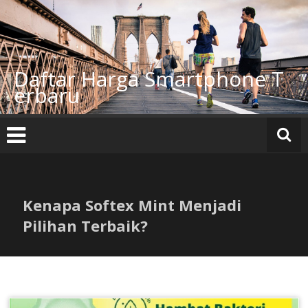
Lompat
ke
konten
Daftar Harga Smartphone T
erbaru
Kenapa Softex Mint Menjadi
Pilihan Terbaik?