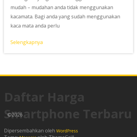
mudah – mudahan anda tidak menggunakan
kacamata. Bagi anda yang sudah menggunakan
kaca mata anda perlu
Selengkapnya
Daftar Harga
Smartphone Terbaru
©2026
Dipersembahkan oleh
WordPress