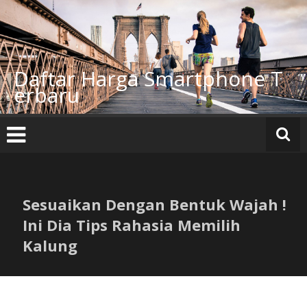
Lompat
ke
konten
Daftar Harga Smartphone T
erbaru
Sesuaikan Dengan Bentuk Wajah !
Ini Dia Tips Rahasia Memilih
Kalung